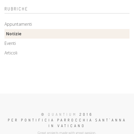
RUBRICHE
Appuntamenti
Notizie
Eventi
Articoli
©
QUANTIUM
2016
PER PONTIFICIA PARROCCHIA SANT'ANNA
IN VATICANO
Great projects made with great passion.